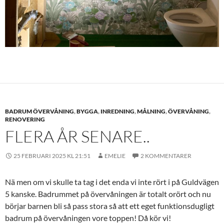
BADRUM ÖVERVÅNING
,
BYGGA
,
INREDNING
,
MÅLNING
,
ÖVERVÅNING
,
RENOVERING
FLERA ÅR SENARE..
25 FEBRUARI 2025 KL 21:51
EMELIE
2 KOMMENTARER
Nä men om vi skulle ta tag i det enda vi inte rört i på Guldvägen
5 kanske. Badrummet på övervåningen är totalt orört och nu
börjar barnen bli så pass stora så att ett eget funktionsdugligt
badrum på övervåningen vore toppen! Då kör vi!