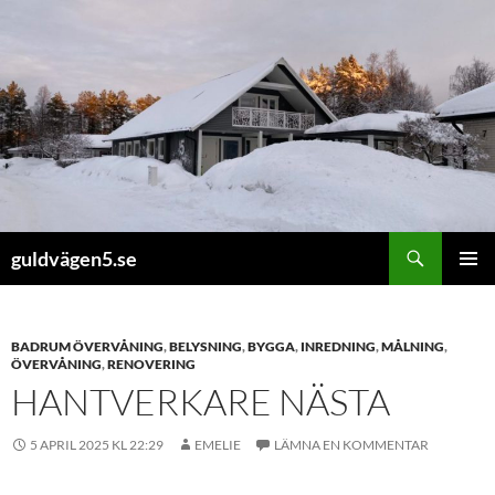
Hoppa
till
innehåll
Sök
guldvägen5.se
PRIMÄR
MENY
BADRUM ÖVERVÅNING
,
BELYSNING
,
BYGGA
,
INREDNING
,
MÅLNING
,
ÖVERVÅNING
,
RENOVERING
HANTVERKARE NÄSTA
5 APRIL 2025 KL 22:29
EMELIE
LÄMNA EN KOMMENTAR